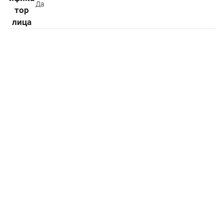
Да
тор
лица