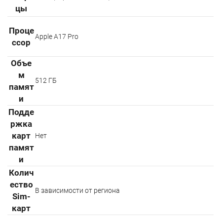
цы
Проце
Apple А17 Pro
ссор
Объе
м
512 ГБ
памят
и
Подде
ржка
карт
Нет
памят
и
Колич
ество
В зависимости от региона
Sim-
карт