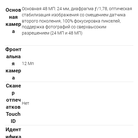
Основная 48 МП: 24 мм, диафрагма ƒ/1,78, оптическая
Основ
стабилизация изображения со смещением датчика
ная
второго поколения, 100% фокусировка пикселей,
камер
поддержка фотографий со сверхвысоким
а
разрешением (24 МП и 48 МП)
Фронт
альна
я
12 Мп
камер
а
Скане
р
отпеч
Нет
атков
Touch
ID
Идент
ифика