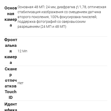
Основная 48 МП: 24 мм, диафрагма ƒ/1,78, оптическая
Основ
стабилизация изображения со смещением датчика
ная
второго поколения, 100% фокусировка пикселей,
камер
поддержка фотографий со сверхвысоким
а
разрешением (24 МП и 48 МП)
Фронт
альна
я
12 Мп
камер
а
Скане
р
отпеч
Нет
атков
Touch
ID
Идент
ифика