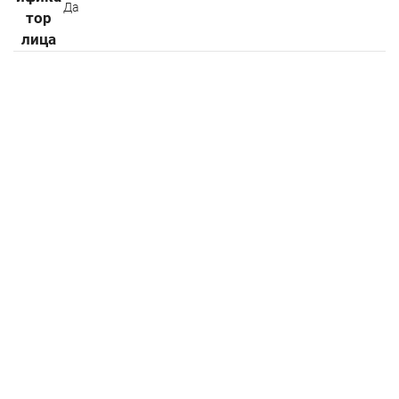
Да
тор
лица