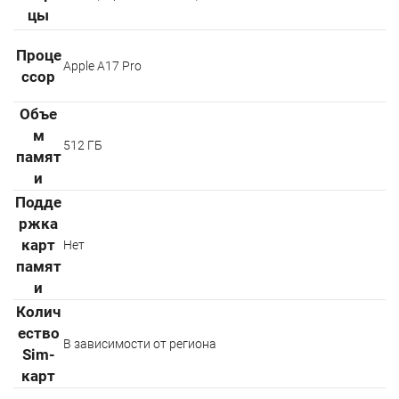
цы
Проце
Apple А17 Pro
ссор
Объе
м
512 ГБ
памят
и
Подде
ржка
карт
Нет
памят
и
Колич
ество
В зависимости от региона
Sim-
карт