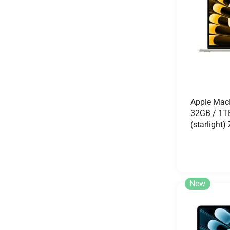
Apple Mac
32GB / 1T
(starlight
New