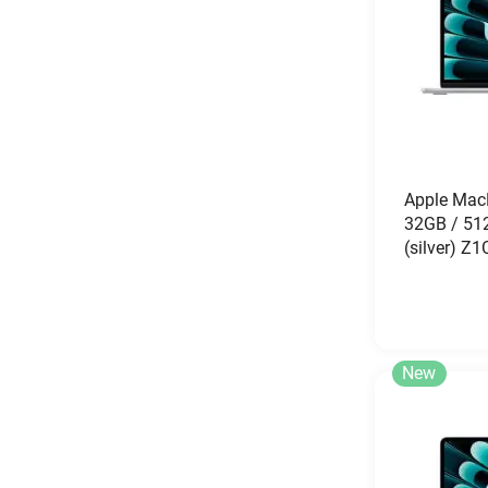
Apple Mac
32GB / 51
(silver) Z
New