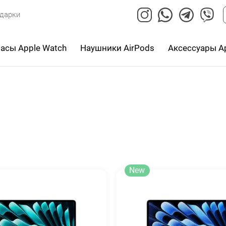
дарки
асы Apple Watch
Наушники AirPods
Аксессуары A
New