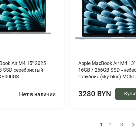
Book Air M4 15″ 2025
Apple MacBook Air M4 13″
B SSD серебристый
16GB / 256GB SSD «небес
Z1DB000GS
голубой» (sky blue) MC6T
3280 BYN
Купи
Нет в наличии
1
2
3