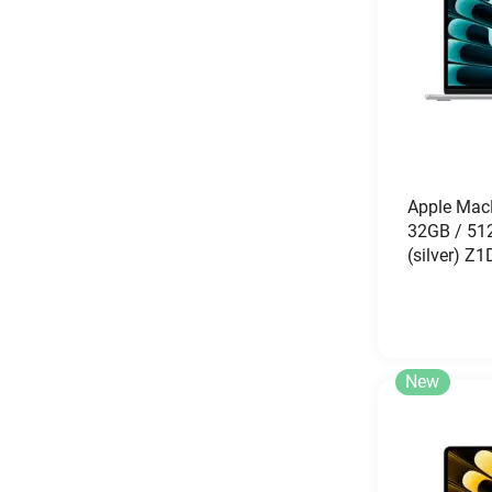
Apple Mac
32GB / 51
(silver) 
New