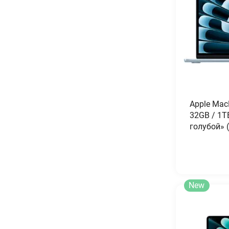
Apple Mac
32GB / 1T
голубой» 
New