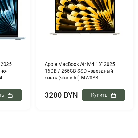
 2025
Apple MacBook Air M4 13″ 2025
но-
16GB / 256GB SSD «звездный
4
свет» (starlight) MW0Y3
3280 BYN
ть
Купить