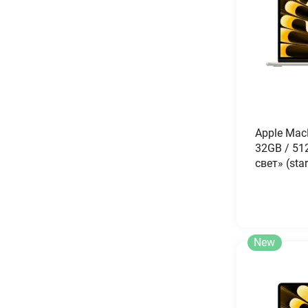
Apple Mac
32GB / 51
свет» (sta
New