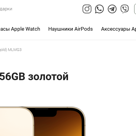
дарки
асы Apple Watch
Наушники AirPods
Аксессуары A
(gold) MLMG3
256GB золотой