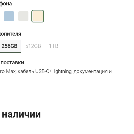
ефона
копителя
256GB
512GB
1TB
 поставки
Pro Max, кабель USB-C/Lightning, документация и
 наличии