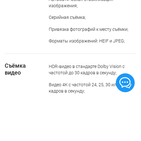
изображения;
Серийная съёмка;
Привязка фотографий к месту съёмки;
Форматы изображений: HEIF и JPEG;
Съёмка
HDR‑видео в стандарте Dolby Vision с
видео
частотой до 30 кадров в секунду;
Видео 4K с частотой 24, 25, 30 или 60
кадров в секунду;
HD‑видео 1080p с частотой 25, 30 или 60
кадров в секунду;
HD‑видео 720p с частотой 30 кадров в
секунду;
Оптическая стабилизация изображения