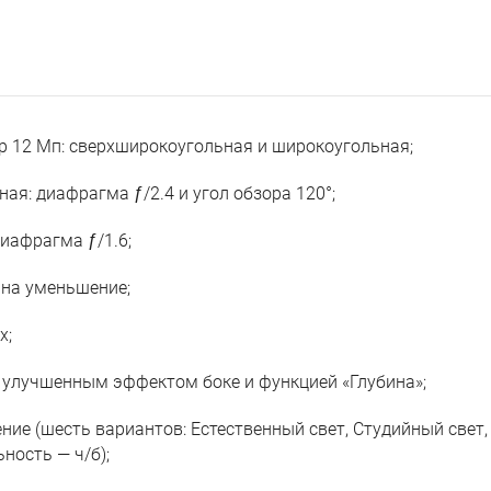
р 12 Мп: сверхширокоугольная и широкоугольная;
ая: диафрагма ƒ/2.4 и угол обзора 120°;
иафрагма ƒ/1.6;
 на уменьшение;
x;
 улучшенным эффектом боке и функцией «Глубина»;
ние (шесть вариантов: Естественный свет, Студийный свет,
ьность — ч/б);