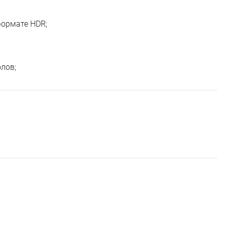
формате HDR;
лов;