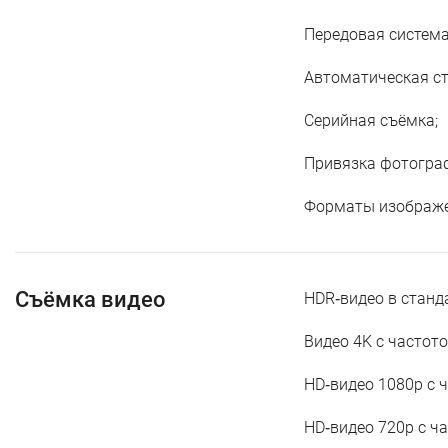
Передовая система
Автоматическая с
Серийная съёмка;
Привязка фотограф
Форматы изображен
Съёмка видео
HDR‑видео в станда
Видео 4K с частотой
HD‑видео 1080p с ч
HD‑видео 720p с ча