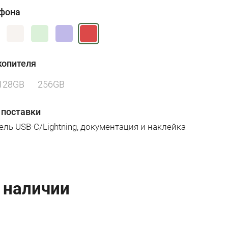
ефона
копителя
128GB
256GB
 поставки
бель USB-C/Lightning, документация и наклейка
 наличии