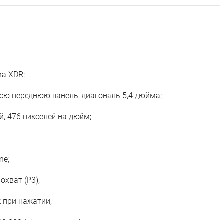
na XDR;
всю переднюю панель, диагональ 5,4 дюйма;
й, 476 пикселей на дюйм;
ne;
охват (P3);
 при нажатии;