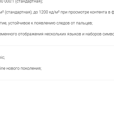
0 000:1 (стандартная);
м² (стандартная); до 1200 кд/м² при просмотре контента в 
ие, устойчивое к появлению следов от пальцев;
менного отображения нескольких языков и наборов симво
ic;
ine нового поколения;