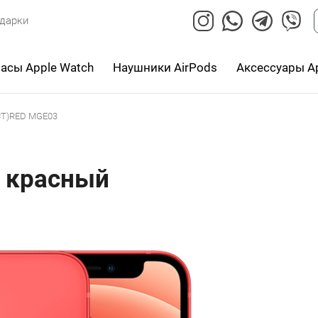
дарки
асы Apple Watch
Наушники AirPods
Аксессуары A
UCT)RED MGE03
B красный