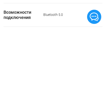
Возможности
Bluetooth 5.0
подключения
Универсальный
Поддержка Live‑прослушивания;
доступ
Уровень звука;
Адаптация наушников;
Режим «Общение»;
Комплект
Наушники AirPods Pro;
поставки
Беспроводной зарядный футляр;
Силиконовые вкладыши (три
размера);