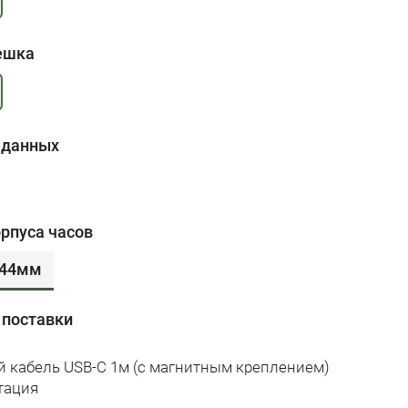
ешка
 данных
рпуса часов
44мм
 поставки
й кабель USB-C 1м (с магнитным креплением)
тация