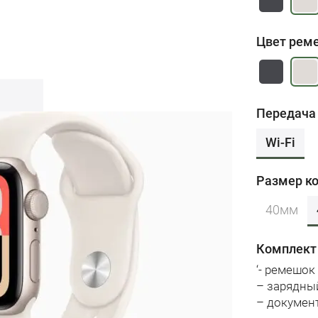
Цвет рем
Передача
Wi-Fi
Размер ко
40мм
Комплект
‘- ремешок
– зарядны
– докумен