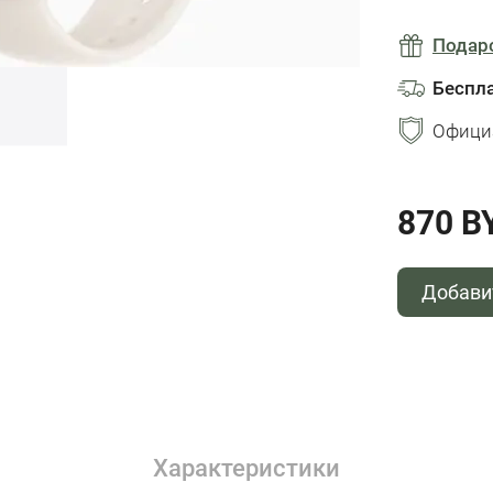
Подар
Беспл
Офици
870 B
Добави
Характеристики