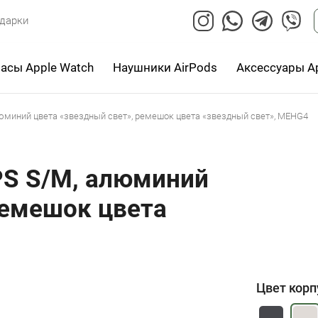
дарки
асы Apple Watch
Наушники AirPods
Аксессуары A
люминий цвета «звездный свет», ремешок цвета «звездный свет», MEHG4
PS S/M, алюминий
ремешок цвета
Цвет корп