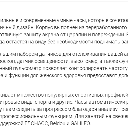
 стильные и современные умные часы, которые сочета
ичный дизайн. Корпус выполнен из переработанного
 отличную защиту экрана от царапин и повреждений. 
а остается на виду без необходимости поднимать за
льшим набором датчиков для отслеживания вашей ак
роскоп, датчик освещенности, высотомер, а также ф
нный пульсометр позволяет контролировать частоту
э и функции для женского здоровья предоставят доп
рживает множество популярных спортивных профилей:б
, игровые виды спорта и другие. Часы автоматически
ут вам следить за прогрессом благодаря анализу тр
 профессиональным функциям. Для занятий на свеже
оддержкой ГЛОНАСС, Beidou и GALILEO.