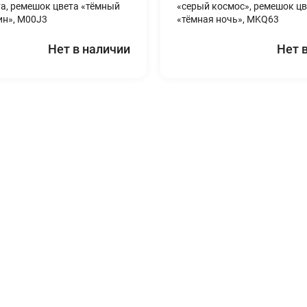
та, ремешок цвета «тёмный
«серый космос», ремешок цв
ин», M00J3
«тёмная ночь», MKQ63
Нет в наличии
Нет 