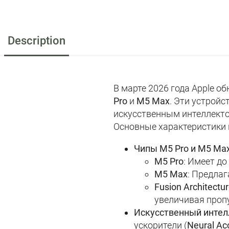
Description
В марте 2026 года Apple о
Pro
и
M5 Max
. Эти устрой
искусственным интеллект
Основные характеристики
Чипы M5 Pro и M5 Ma
M5 Pro
: Имеет до
M5 Max
: Предлаг
Fusion Architectu
увеличивая пропу
Искусственный интел
ускорители (
Neural Ac