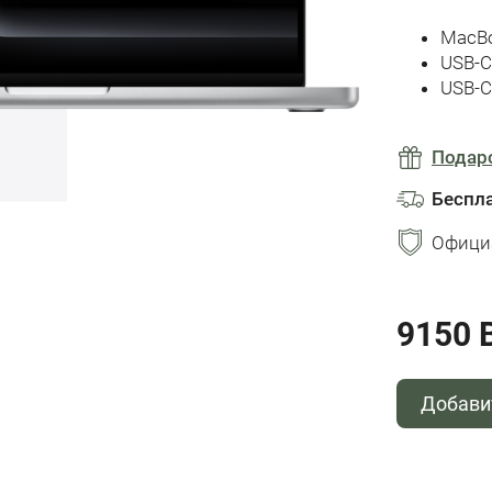
MacBo
USB-C
USB-C
Подар
Беспл
Офици
9150 
Добави