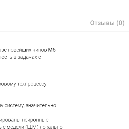
Отзывы (0)
базе новейших чипов
M5
ость в задачах с
овому техпроцессу.
ну систему, значительно
грированы нейронные
ые модели (LLM) локально