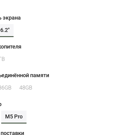
ь экрана
6.2"
копителя
TB
ъединённой памяти
36GB
48GB
р
M5 Pro
 поставки