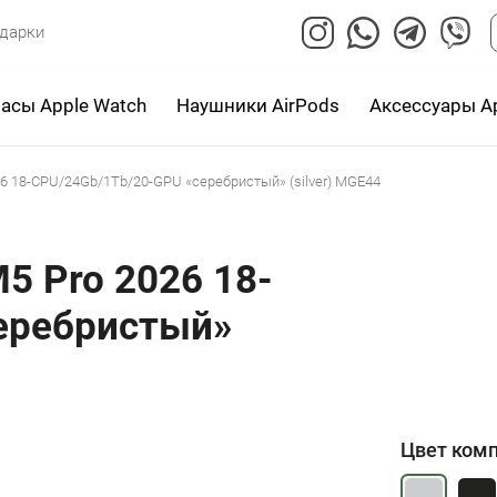
дарки
асы Apple Watch
Наушники AirPods
Аксессуары A
026 18-CPU/24Gb/1Tb/20-GPU «серебристый» (silver) MGE44
M5 Pro 2026 18-
еребристый»
Цвет ком