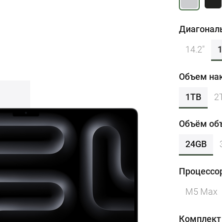
Диагонал
14.2"
1
Объем на
1TB
2
Объём об
24GB
Процессо
M5 Max
Комплект