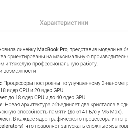
Характеристики
бновила линейку
MacBook Pro
, представив модели на 
ства ориентированы на максимальную производительн
ом и тяжелую профессиональную работу.
 и возможности
x
: Процессоры построены по улучшенному 3-нанометр
 18 ядер CPU и 20 ядер GPU.
ает до 18 ядер CPU и до 40 ядер GPU.
re
: Новая архитектура объединяет два кристалла в од
скную способность памяти (до 614 ГБ/с у M5 Max).
лект
: В каждое ядро графического процессора инте
celerators
), что позволяет запускать сложные языков