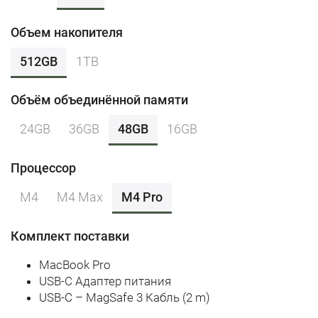
Объем накопителя
512GB
1TB
Объём объединённой памяти
24GB
36GB
48GB
16GB
Процессор
M4
M4 Max
M4 Pro
Комплект поставки
MacBook Pro
USB-C Адаптер питания
USB-C – MagSafe 3 Кабль (2 m)