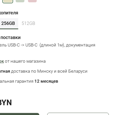
копителя
256GB
512GB
 поставки
ель USB-C -> USB-C
(длиной 1м), документация
ок
от нашего магазина
атная
доставка по Минску и всей Беларуси
альная гарантия
12 месяцев
BYN