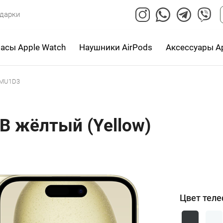
дарки
асы Apple Watch
Наушники AirPods
Аксессуары A
) MU1D3
GB жёлтый (Yellow)
Цвет тел